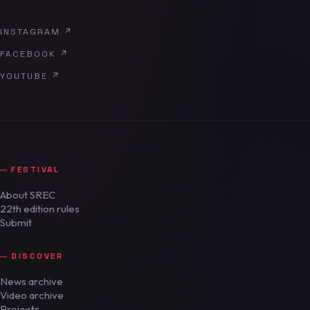
INSTAGRAM
↗
FACEBOOK
↗
YOUTUBE
↗
FESTIVAL
About SREC
22th edition rules
Submit
DISCOVER
News archive
Video archive
Projects