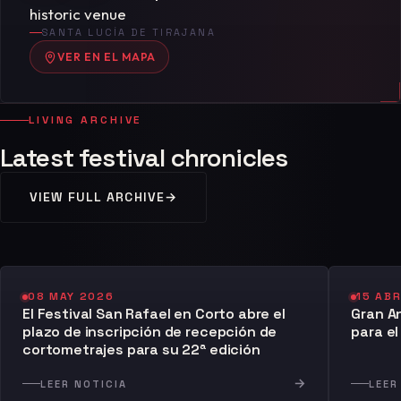
historic venue
SANTA LUCÍA DE TIRAJANA
VER EN EL MAPA
LIVING ARCHIVE
Latest festival chronicles
VIEW FULL ARCHIVE
→
08 MAY 2026
15 AB
El Festival San Rafael en Corto abre el
Gran A
plazo de inscripción de recepción de
para el
cortometrajes para su 22ª edición
→
LEER NOTICIA
LEER