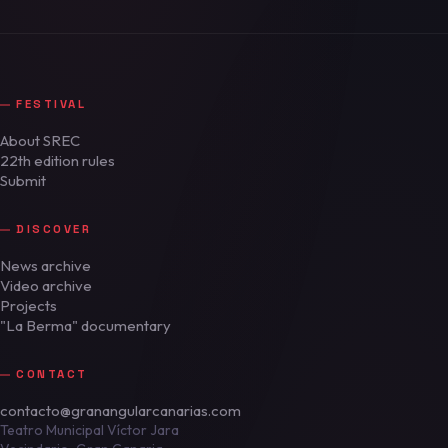
FESTIVAL
About SREC
22th edition rules
Submit
DISCOVER
News archive
Video archive
Projects
"La Berma" documentary
CONTACT
contacto@granangularcanarias.com
Teatro Municipal Víctor Jara