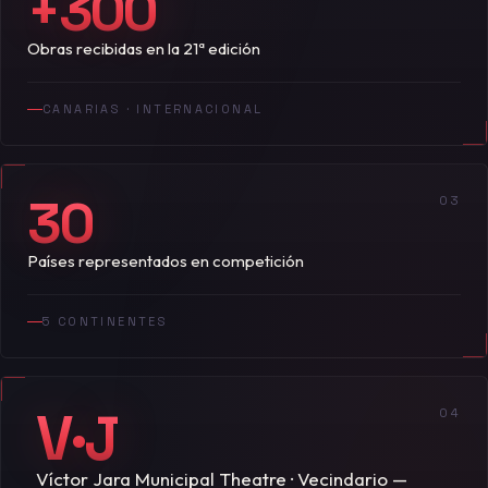
+300
Obras recibidas en la 21ª edición
CANARIAS · INTERNACIONAL
30
03
Países representados en competición
5 CONTINENTES
V·J
04
Víctor Jara Municipal Theatre · Vecindario —