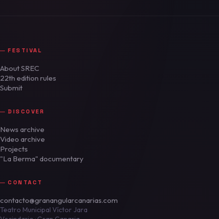
FESTIVAL
About SREC
22th edition rules
Submit
DISCOVER
News archive
Video archive
Projects
"La Berma" documentary
CONTACT
contacto@granangularcanarias.com
Teatro Municipal Víctor Jara