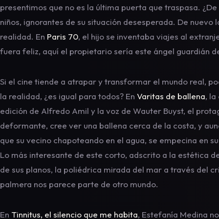
presentimos que no es la última puerta que traspasa. ¿De 
niños, ignorantes de su situación desesperada. De nuevo la
realidad. En
Paris 70
, el hijo se inventaba viajes al extra
fuera feliz, aquí el propietario sería este ángel guardián del
Si el cine tiende a atrapar y transformar el mundo real, 
la realidad, ¿es igual para todos? En
Varitas de ballena
, l
edición de Alfredo Amil y la voz de Wauter Buyst, el protag
deformante, cree ver una ballena cerca de la costa, y aunq
que su vecino chapoteando en el agua, se empecina en su id
Lo más interesante de este corto, adscrito a la estética 
de sus planos, la poliédrica mirada del mar a través del cr
palmera nos parece parte de otro mundo.
En
Tinnitus, el silencio que me habita
, Estefanía Medina n