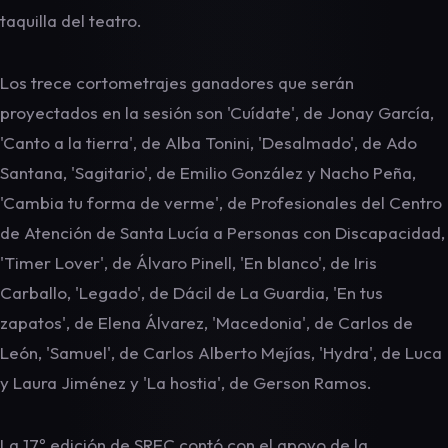
taquilla del teatro.
Los trece cortometrajes ganadores que serán
proyectados en la sesión son 'Cuídate', de Jonay García,
'Canto a la tierra', de Alba Tonini, 'Desalmado', de Ado
Santana, 'Sagitario', de Emilio González y Nacho Peña,
'Cambia tu forma de verme', de Profesionales del Centro
de Atención de Santa Lucía a Personas con Discapacidad,
'Timer Lover', de Álvaro Pinell, 'En blanco', de Iris
Carballo, 'Legado', de Dácil de La Guardia, 'En tus
zapatos', de Elena Álvarez, 'Macedonia', de Carlos de
León, 'Samuel', de Carlos Alberto Mejías, 'Hydra', de Luca
y Laura Jiménez y 'La hostia', de Gerson Ramos.
La 17º edición de SREC contó con el apoyo de la