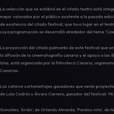
La selección que se exhibirá en el citado teatro está inte
mejor valorados por el público asistente a la pasada edic
de existencia del citado festival, que tuvo lugar en el tea
cuya programación se desarrolló alrededor del tema ‘Cine
La proyección del citado palmarés de este festival que s
la difusión de la cinematografía canaria y el apoyo a las d
Islas, está organizada por la Filmoteca Canaria, organis
Canarias.
Los catorce cortometrajes ganadores que serán proyectados
de Lola Cedrún y Álvaro Carrero, ganador del festival; ‘Mi r
González, ‘Árido’, de Orlando Almeida; ‘Paraíso roto’, de