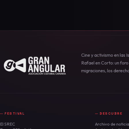
Cine y activismo en las
Rafael en Corto: un foro 
migraciones, los derech
FESTIVAL
DESCUBRE
El SREC
Archivo de notici