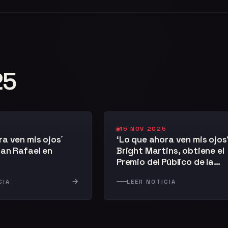
25
5
15 NOV 2025
ra ven mis ojos´
‘Lo que ahora ven mis ojos’
San Rafael en
Bright Martins, obtiene el
Premio del Público de la
Muestra de Cortometraje
→
CIA
LEER NOTICIA
San Rafael en Corto (SRE