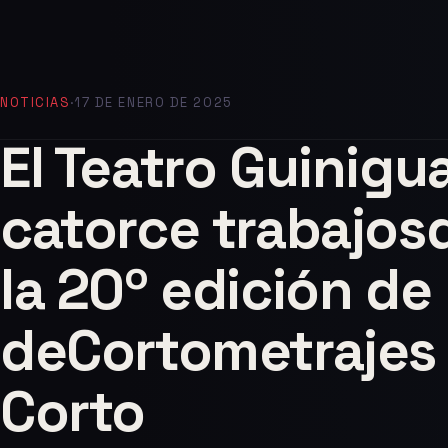
NOTICIAS
·
17 DE ENERO DE 2025
El Teatro Guinigu
catorce trabajos
la 20º edición de
deCortometrajes 
Corto